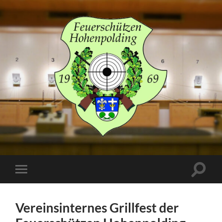
Schützenverein
Hohenpolding
Suchfe
Mobile-
ein-/a
Menü
ein-/ausblenden
Vereinsinternes Grillfest der