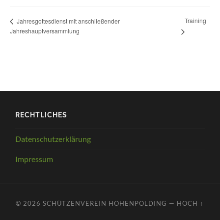
Training
Jahresgottesdienst mit anschließender
Jahreshauptversammlung
RECHTLICHES
Datenschutzerklärung
Impressum
© 2026
SCHÜTZENVEREIN HOHENPOLDING
—
HOCH ↑