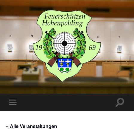
Schützenverein
Hohenpolding
Suchfe
Mobile-
ein-/a
Menü
ein-/ausblenden
« Alle Veranstaltungen